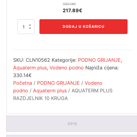
330.14
€
Izvorna
Trenutna
217.89
€
cijena
cijena
AQUATERM
bila
je:
DODAJ U KOŠARICU
PLUS
je:
217.89€.
RAZDJELNIK
330.14€.
10
KRUGA
količina
SKU:
CLN10562
Kategorije:
PODNO GRIJANJE
,
Aquaterm plus
,
Vodeno podno
Najniža cijena:
330.14€
Početna
/
PODNO GRIJANJE
/
Vodeno
podno
/
Aquaterm plus
/ AQUATERM PLUS
RAZDJELNIK 10 KRUGA
OPIS