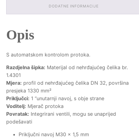
DODATNE INFORMACIJE
Opis
S automatskom kontrolom protoka.
Razdjelna šipka:
Materijal od nehrđajućeg čelika br.
1.4301
Mjera:
profil od nehrđajućeg čelika DN 32, površina
presjeka 1330 mm²
Priključci:
1 “unutarnji navoj, s obje strane
Voditelj:
Mjerač protoka
Povratak:
Integrirani ventili, mogu se unaprijed
podešavati
Priključni navoj M30 x 1,5 mm