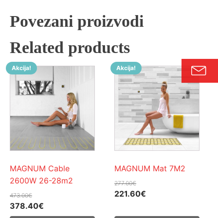
Povezani proizvodi
Related products
Akcija!
Akcija!
MAGNUM Cable
MAGNUM Mat 7M2
2600W 26-28m2
277.00
€
Izvorna
Trenutna
221.60
€
473.00
€
Izvorna
Trenutna
cijena
cijena
378.40
€
cijena
cijena
bila
je: