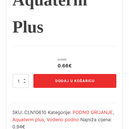
Plus
0.94
€
Izvorna
Trenutna
0.66
€
cijena
cijena
Cijev
bila
je:
DODAJ U KOŠARICU
za
je:
0.66€.
podno
0.94€.
grijanje
fi
16
SKU:
CLN10610
Kategorije:
PODNO GRIJANJE
,
x
2
Aquaterm plus
,
Vodeno podno
Najniža cijena:
mm
0.94€
-