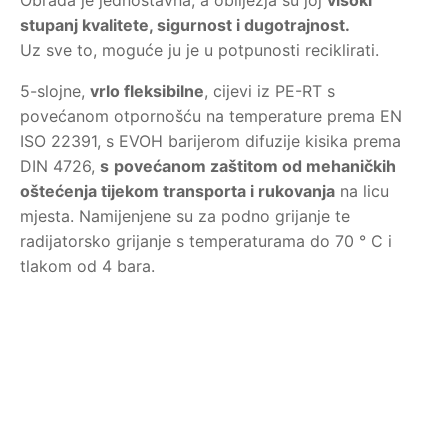
Obrada je jednostavna, a obilježja su joj
visoki
stupanj kvalitete, sigurnost i dugotrajnost.
Uz sve to, moguće ju je u potpunosti reciklirati.
5-slojne,
vrlo fleksibilne
, cijevi iz PE-RT s
povećanom otpornošću na temperature prema EN
ISO 22391, s EVOH barijerom difuzije kisika prema
DIN 4726,
s
povećanom zaštitom od mehaničkih
oštećenja tijekom transporta i rukovanja
na licu
mjesta. Namijenjene su za podno grijanje te
radijatorsko grijanje s temperaturama do 70 ° C i
tlakom od 4 bara.