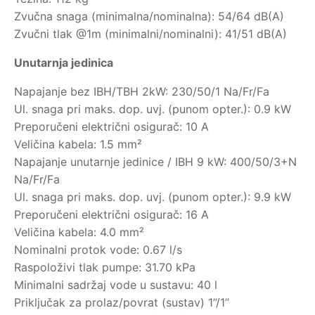
Zvučna snaga (minimalna/nominalna): 54/64 dB(A)
Zvučni tlak @1m (minimalni/nominalni): 41/51 dB(A)
Unutarnja jedinica
Napajanje bez IBH/TBH 2kW: 230/50/1 Na/Fr/Fa
Ul. snaga pri maks. dop. uvj. (punom opter.): 0.9 kW
Preporučeni električni osigurač: 10 A
Veličina kabela: 1.5 mm²
Napajanje unutarnje jedinice / IBH 9 kW: 400/50/3+N
Na/Fr/Fa
Ul. snaga pri maks. dop. uvj. (punom opter.): 9.9 kW
Preporučeni električni osigurač: 16 A
Veličina kabela: 4.0 mm²
Nominalni protok vode: 0.67 l/s
Raspoloživi tlak pumpe: 31.70 kPa
Minimalni sadržaj vode u sustavu: 40 l
Priključak za prolaz/povrat (sustav) 1”/1”