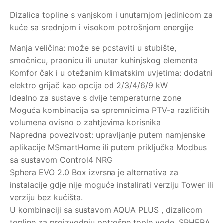
Dizalica topline s vanjskom i unutarnjom jedinicom za
kuće sa srednjom i visokom potrošnjom energije
Manja veličina: može se postaviti u stubište,
smočnicu, praonicu ili unutar kuhinjskog elementa
Komfor čak i u otežanim klimatskim uvjetima: dodatni
elektro grijač kao opcija od 2/3/4/6/9 kW
Idealno za sustave s dvije temperaturne zone
Moguća kombinacija sa spremnicima PTV-a različitih
volumena ovisno o zahtjevima korisnika
Napredna povezivost: upravljanje putem namjenske
aplikacije MSmartHome ili putem priključka Modbus
sa sustavom Control4 NRG
Sphera EVO 2.0 Box izvrsna je alternativa za
instalacije gdje nije moguće instalirati verziju Tower ili
verziju bez kućišta.
U kombinaciji sa sustavom AQUA PLUS , dizalicom
topline za proizvodnju potrošne tople vode, SPHERA