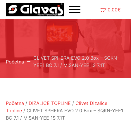
0.00
€
CLIVET SPHERA EVO 2.0 Box – SQKN-
Početna
YEE1 BC 7.1 / MiSAN-YEE 1S 7.1T
Početna
/
DIZALICE TOPLINE
/
Clivet Dizalice
Topline
/ CLIVET SPHERA EVO 2.0 Box – SQKN-YEE1
BC 7.1 / MiSAN-YEE 1S 7.1T