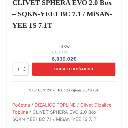
CLIVET SPHERA EVO 2.0 Box
– SQKN-YEE1 BC 7.1 / MiSAN-
YEE 1S 7.1T
14Kw
8,548.78
€
Izvorna
Trenutna
6,839.02
€
cijena
cijena
CLIVET
DODAJ U KOŠARICU
bila
je:
SPHERA
EVO
je:
6,839.02€.
2.0
8,548.78€.
Box
SKU:
CLN12617
Najniža cijena:
8,548.78€
–
SQKN-
Početna
/
DIZALICE TOPLINE
/
Clivet Dizalice
YEE1
BC
Topline
/ CLIVET SPHERA EVO 2.0 Box –
7.1
SQKN-YEE1 BC 7.1 / MiSAN-YEE 1S 7.1T
/
MiSAN-