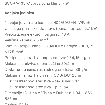
SCOP W 35°C /prosječna klima: 4.91
Vanjska jedinica
Napajanje vanjske jedinice: 400/50/3+N V/F/ph
Ul. snaga pri maks. dop. uvj. (punom opter.): 5.7 kW
Preporučeni električni osigurač: 16 A
Veličina kabela: 2.5 mm²
Komunikacijski kabel ODU/IDU: oklopljen 2 x 0,75
≈1,25 mm²
Predpunjenje rashladnog sredstva: 1,84/15 kg/m
Maks./min. ekvivalentna dužina 30/2 m
Dodatno punjenje rashladnog sredstva: 38 g/m
Maksimalna razlika u razini ODU/IDU: 25 m
Cijev rashladnog sredstva – tekućina: 3/8”
Cijev rashladnog sredstva – plin: 5/8”
Dimenzije (Dužina x Visina x Dubina): 1104 x 866 x
523 mm
Težina: 112 kg