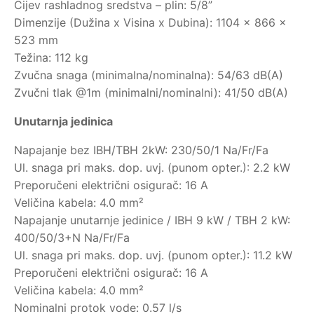
Cijev rashladnog sredstva – plin: 5/8”
Dimenzije (Dužina x Visina x Dubina): 1104 x 866 x
523 mm
Težina: 112 kg
Zvučna snaga (minimalna/nominalna): 54/63 dB(A)
Zvučni tlak @1m (minimalni/nominalni): 41/50 dB(A)
Unutarnja jedinica
Napajanje bez IBH/TBH 2kW: 230/50/1 Na/Fr/Fa
Ul. snaga pri maks. dop. uvj. (punom opter.): 2.2 kW
Preporučeni električni osigurač: 16 A
Veličina kabela: 4.0 mm²
Napajanje unutarnje jedinice / IBH 9 kW / TBH 2 kW:
400/50/3+N Na/Fr/Fa
Ul. snaga pri maks. dop. uvj. (punom opter.): 11.2 kW
Preporučeni električni osigurač: 16 A
Veličina kabela: 4.0 mm²
Nominalni protok vode: 0.57 l/s