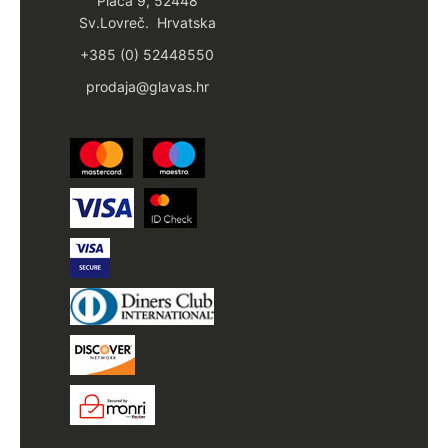
Placa 9, 52448
Sv.Lovreč. Hrvatska
+385 (0) 52448550
prodaja@glavas.hr