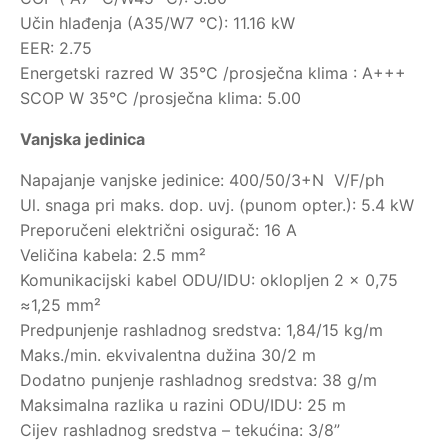
Učin hlađenja (A35/W7 °C): 11.16 kW
EER: 2.75
Energetski razred W 35°C /prosječna klima : A+++
SCOP W 35°C /prosječna klima: 5.00
Vanjska jedinica
Napajanje vanjske jedinice: 400/50/3+N V/F/ph
Ul. snaga pri maks. dop. uvj. (punom opter.): 5.4 kW
Preporučeni električni osigurač: 16 A
Veličina kabela: 2.5 mm²
Komunikacijski kabel ODU/IDU: oklopljen 2 x 0,75
≈1,25 mm²
Predpunjenje rashladnog sredstva: 1,84/15 kg/m
Maks./min. ekvivalentna dužina 30/2 m
Dodatno punjenje rashladnog sredstva: 38 g/m
Maksimalna razlika u razini ODU/IDU: 25 m
Cijev rashladnog sredstva – tekućina: 3/8”