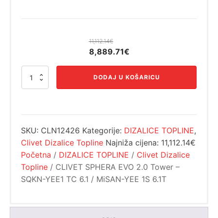
11,112.14
€
Izvorna
Trenutna
8,889.71
€
cijena
cijena
CLIVET
bila
je:
DODAJ U KOŠARICU
SPHERA
je:
8,889.71€.
EVO
11,112.14€.
2.0
Tower
–
SKU:
CLN12426
Kategorije:
DIZALICE TOPLINE
,
SQKN-
YEE1
Clivet Dizalice Topline
Najniža cijena:
11,112.14€
TC
Početna
/
DIZALICE TOPLINE
/
Clivet Dizalice
6.1
Topline
/ CLIVET SPHERA EVO 2.0 Tower –
/
MiSAN-
SQKN-YEE1 TC 6.1 / MiSAN-YEE 1S 6.1T
YEE
1S
6.1T
količina