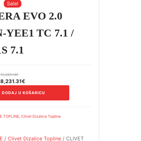
Sale!
ERA EVO 2.0
-YEE1 TC 7.1 /
S 7.1
10,289.14
€
Izvorna
Trenutna
8,231.31
€
cijena
cijena
DODAJ U KOŠARICU
bila
je:
je:
8,231.31€.
10,289.14€.
CE TOPLINE
,
Clivet Dizalice Topline
NE
/
Clivet Dizalice Topline
/ CLIVET