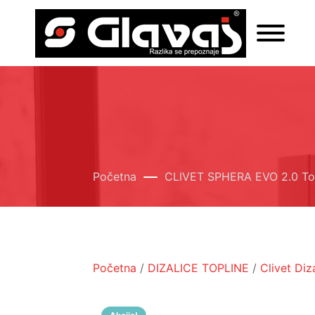
Početna
CLIVET SPHERA EVO 2.0 Tow
Početna
/
DIZALICE TOPLINE
/
Clivet Diz