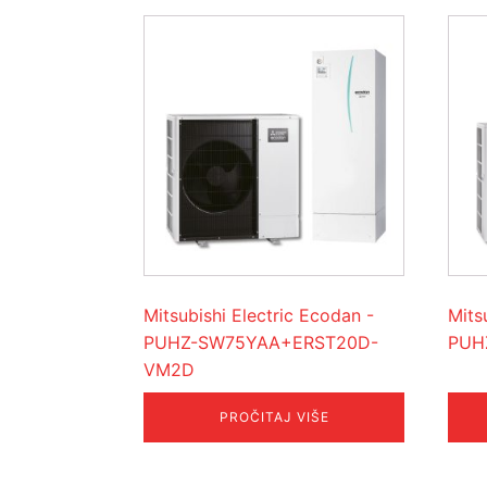
Mitsubishi Electric Ecodan -
Mits
PUHZ-SW75YAA+ERST20D-
PUH
VM2D
PROČITAJ VIŠE