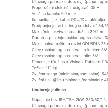
Ul. snaga pri maks. dop. uvj. (punom opte
Preporučeni električni osigurač: 35 A
Veličina kabela: 6.0 mm²
Komunikacijski kabel ODU/IDU: oklopljen
Predpunjenje rashladnog sredstva: 1,84/1
Maks./min. ekvivalentna dužina 30/2 m
Dodatno punjenje rashladnog sredstva: 
Maksimalna razlika u razini ODU/IDU: 25
Cijev rashladnog sredstva – tekućina: 3/8
Cijev rashladnog sredstva – plin: 5/8”
Dimenzije (Dužina x Visina x Dubina): 1
Težina: 112 kg
Zvučna snaga (minimalna/nominalna): 54
Zvučni tlak @1m (minimalni/nominalni): 4
Unutarnja jedinica
Napajanje bez IBH/TBH 2kW: 230/50/1 Na
Ul. snaga pri maks. dop. uvj. (punom opte