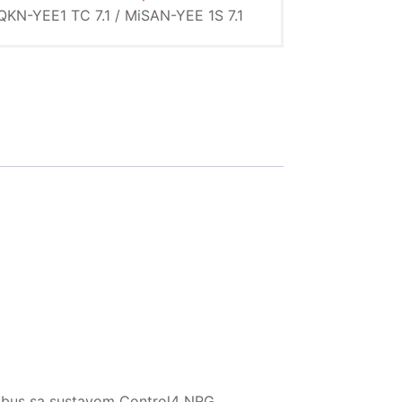
KN-YEE1 TC 7.1 / MiSAN-YEE 1S 7.1
odbus sa sustavom Control4 NRG