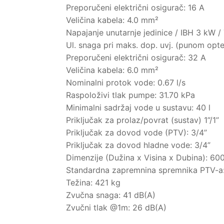
Preporučeni električni osigurač: 16 A
Veličina kabela: 4.0 mm²
Napajanje unutarnje jedinice / IBH 3 kW 
Ul. snaga pri maks. dop. uvj. (punom opte
Preporučeni električni osigurač: 32 A
Veličina kabela: 6.0 mm²
Nominalni protok vode: 0.67 l/s
Raspoloživi tlak pumpe: 31.70 kPa
Minimalni sadržaj vode u sustavu: 40 l
Priključak za prolaz/povrat (sustav) 1”/1”
Priključak za dovod vode (PTV): 3/4”
Priključak za dovod hladne vode: 3/4”
Dimenzije (Dužina x Visina x Dubina): 6
Standardna zapremnina spremnika PTV-a:
Težina: 421 kg
Zvučna snaga: 41 dB(A)
Zvučni tlak @1m: 26 dB(A)