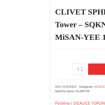
CLIVET SPH
Tower – SQKN
MiSAN-YEE 1
CLIVET
SPHERA
EVO
2.0
Tower
SKU:
CLN12422
Kategorije:
DIZALI
–
Najniža cijena:
10,289.14€
SQKN-
YEE1
Početna
/
DIZALICE TOPLI
TC