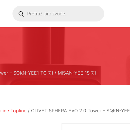
Products
search
er – SQKN-YEE1 TC 7.1 / MiSAN-YEE 1S 7.1
alice Topline
/ CLIVET SPHERA EVO 2.0 Tower – SQKN-YEE1 