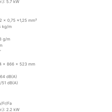
r.): 5.7 kW
 2 x 0,75 ≈1,25 mm²
5 kg/m
38 g/m
 m
”
104 x 866 x 523 mm
/64 dB(A)
1/51 dB(A)
/Fr/Fa
r.): 2.2 kW