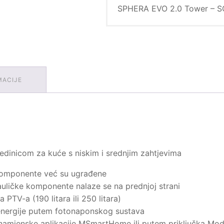
7.1
SPHERA EVO 2.0 Tower – SQ
/
MiSAN-
YEE
1S
7.1
količina
MACIJE
jedinicom za kuće s niskim i srednjim zahtjevima
 komponente već su ugrađene
auličke komponente nalaze se na prednjoj strani
PTV-a (190 litara ili 250 litara)
 energije putem fotonaponskog sustava
 namjenske aplikacije MSmartHome ili putem priključka M