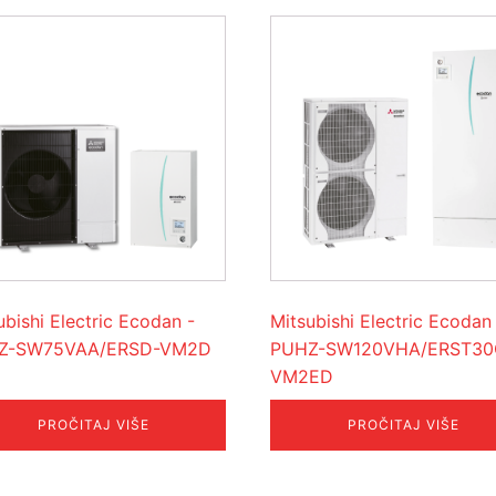
ubishi Electric Ecodan -
Mitsubishi Electric Ecodan
Z-SW75VAA/ERSD-VM2D
PUHZ-SW120VHA/ERST30
VM2ED
PROČITAJ VIŠE
PROČITAJ VIŠE