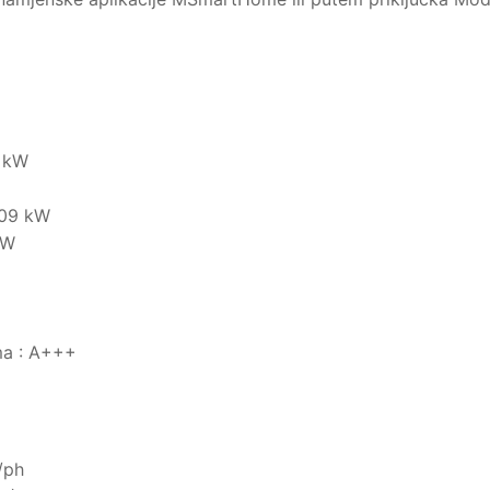
5 kW
.09 kW
kW
ma : A+++
/ph