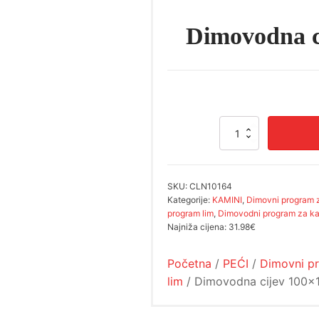
Dimovodna c
Dimovodna
cijev
100x1000
mm
količina
SKU:
CLN10164
Kategorije:
KAMINI
,
Dimovni program 
program lim
,
Dimovodni program za k
Najniža cijena:
31.98€
Početna
/
PEĆI
/
Dimovni p
lim
/ Dimovodna cijev 100