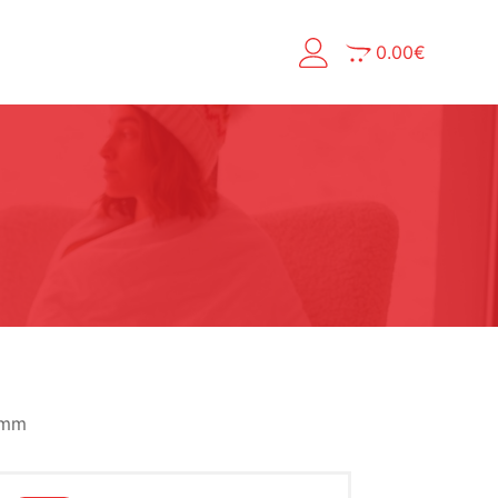
0.00
€
 mm