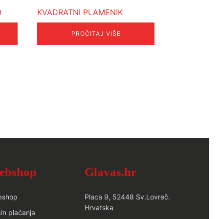
0
KVADRATNI PLAMENIK
PROČITAJ VIŠE
ebshop
Glavas.hr
bshop
Placa 9, 52448 Sv.Lovreč.
Hrvatska
in plaćanja