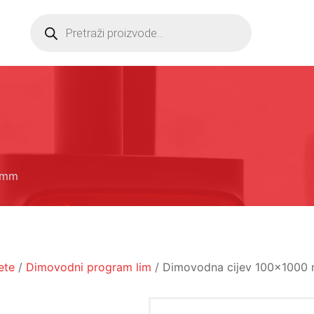
Products
search
 mm
ete
/
Dimovodni program lim
/ Dimovodna cijev 100x1000