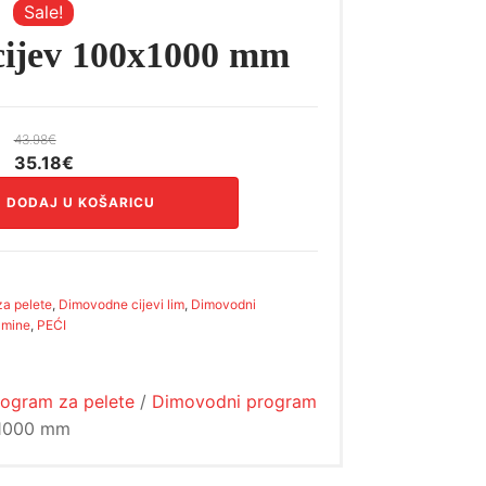
Sale!
ijev 100x1000 mm
43.98
€
Izvorna
Trenutna
35.18
€
cijena
cijena
DODAJ U KOŠARICU
bila
je:
je:
35.18€.
43.98€.
za pelete
,
Dimovodne cijevi lim
,
Dimovodni
amine
,
PEĆI
rogram za pelete
/
Dimovodni program
x1000 mm