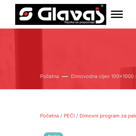
Početna
Dimovodna cijev 100x1000
Početna
/
PEĆI
/
Dimovni program za pel