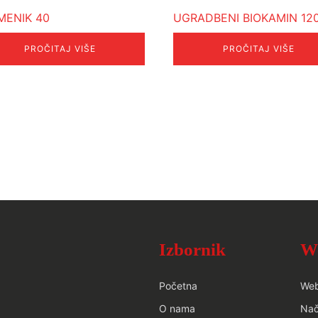
MENIK 40
UGRADBENI BIOKAMIN 12
PROČITAJ VIŠE
PROČITAJ VIŠE
Izbornik
W
Početna
We
O nama
Nač