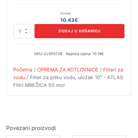
11.70
€
Izvorna
Trenutna
10.43
€
cijena
cijena
Filter
DODAJ U KOŠARICU
bila
je:
za
pitku
je:
10.43€.
vodu,
11.70€.
uložak
SKU:
CLN10728
Najniža cijena:
10.18€
10"
-
Početna
/
OPREMA ZA KOTLOVNICE
/
Filteri za
ATLAS
Filtri
vodu
/ Filter za pitku vodu, uložak 10" - ATLAS
MREŽICA
Filtri MREŽICA 50 mcr
50
mcr
količina
Povezani proizvodi