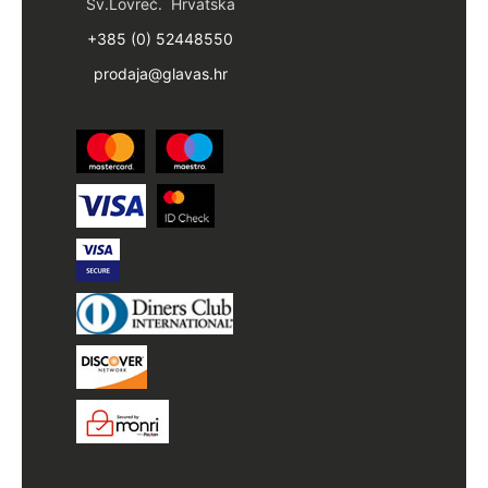
Sv.Lovreč. Hrvatska
+385 (0) 52448550
prodaja@glavas.hr