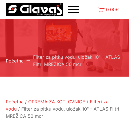
0.00
€
Filter za pitku vodu, uložak 10" - ATLAS
Početna
Filtri MREŽICA 50 mcr
Početna
/
OPREMA ZA KOTLOVNICE
/
Filteri za
vodu
/ Filter za pitku vodu, uložak 10" - ATLAS Filtri
MREŽICA 50 mcr