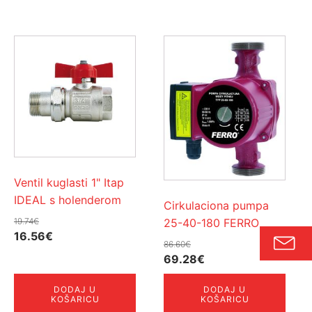
Ventil kuglasti 1" Itap
IDEAL s holenderom
Cirkulaciona pumpa
25-40-180 FERRO
19.74
€
Izvorna
Trenutna
16.56
€
86.60
€
cijena
cijena
Izvorna
Trenutna
69.28
€
bila
je:
cijena
cijena
je:
16.56€.
DODAJ U
DODAJ U
bila
je:
KOŠARICU
KOŠARICU
19.74€.
je:
69.28€.