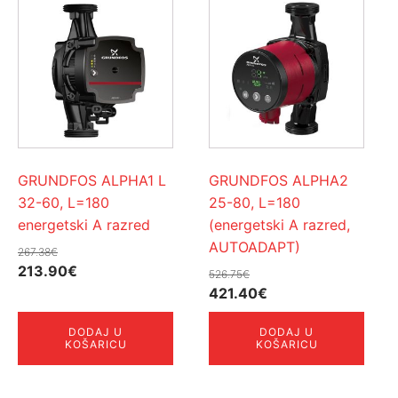
GRUNDFOS ALPHA1 L
GRUNDFOS ALPHA2
32-60, L=180
25-80, L=180
energetski A razred
(energetski A razred,
AUTOADAPT)
267.38
€
Izvorna
Trenutna
213.90
€
526.75
€
cijena
cijena
Izvorna
Trenutna
421.40
€
bila
je:
cijena
cijena
DODAJ U
DODAJ U
je:
213.90€.
bila
je:
KOŠARICU
KOŠARICU
267.38€.
je:
421.40€.
526.75€.