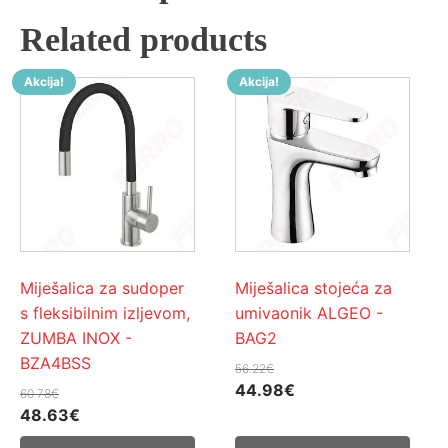
Related products
Akcija!
Akcija!
Miješalica za sudoper
Miješalica stojeća za
s fleksibilnim izljevom,
umivaonik ALGEO -
ZUMBA INOX -
BAG2
BZA4BSS
56.22
€
Izvorna
Trenutna
44.98
€
60.78
€
Izvorna
Trenutna
cijena
cijena
48.63
€
cijena
cijena
bila
je: