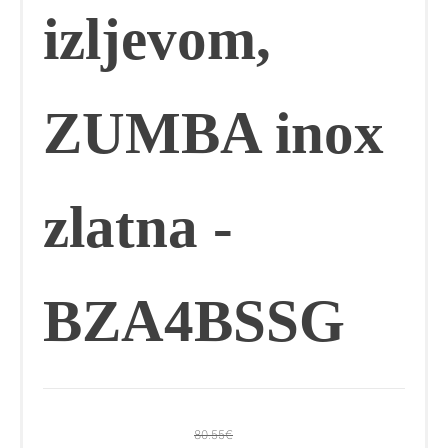
izljevom,
ZUMBA inox
zlatna -
BZA4BSSG
80.55
€