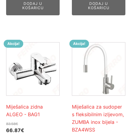
DODAJ U
DODAJ U
bila
je:
je:
44.98€.
KOŠARICU
KOŠARICU
je:
48.63€.
56.22€.
60.78€.
Akcija!
Akcija!
Miješalica zidna
Miješalica za sudoper
ALGEO - BAG1
s fleksibilnim izljevom,
ZUMBA inox bijela -
83.58
€
BZA4WSS
Izvorna
Trenutna
66.87
€