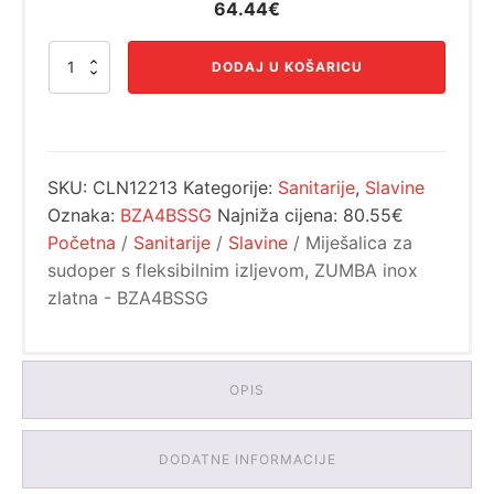
Izvorna
Trenutna
64.44
€
cijena
cijena
Miješalica
bila
je:
DODAJ U KOŠARICU
za
je:
64.44€.
sudoper
80.55€.
s
fleksibilnim
izljevom,
SKU:
CLN12213
Kategorije:
Sanitarije
,
Slavine
ZUMBA
inox
Oznaka:
BZA4BSSG
Najniža cijena:
80.55€
zlatna
Početna
/
Sanitarije
/
Slavine
/ Miješalica za
-
sudoper s fleksibilnim izljevom, ZUMBA inox
BZA4BSSG
količina
zlatna - BZA4BSSG
OPIS
DODATNE INFORMACIJE