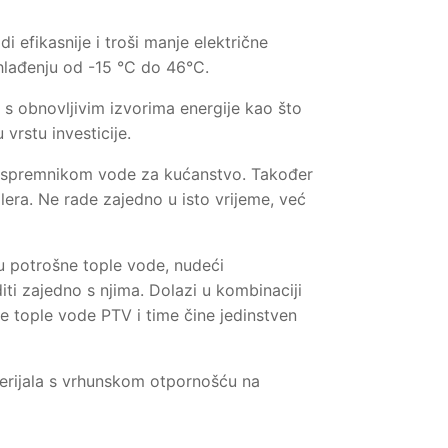
 efikasnije i troši manje električne
 hlađenju od -15 °C do 46°C.
u s obnovljivim izvorima energije kao što
 vrstu investicije.
a i spremnikom vode za kućanstvo. Također
era. Ne rade zajedno u isto vrijeme, već
emu potrošne tople vode, nudeći
diti zajedno s njima. Dolazi u kombinaciji
e tople vode PTV i time čine jedinstven
aterijala s vrhunskom otpornošću na