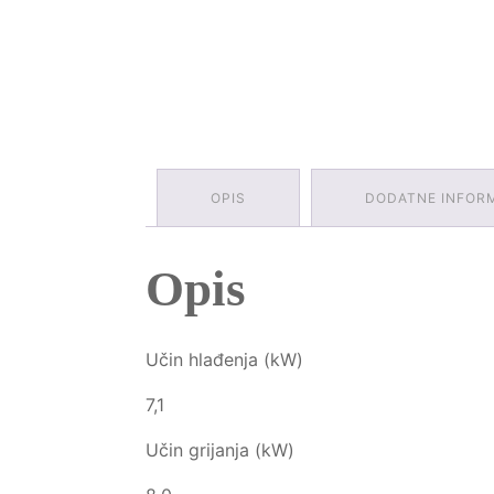
OPIS
DODATNE INFOR
Opis
Učin hlađenja (kW)
7,1
Učin grijanja (kW)