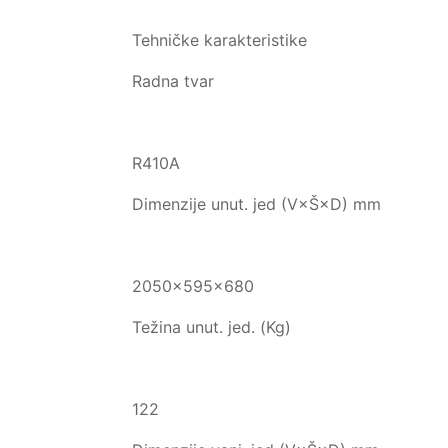
Tehničke karakteristike
Radna tvar
R410A
Dimenzije unut. jed (V×Š×D) mm
2050×595×680
Težina unut. jed. (Kg)
122