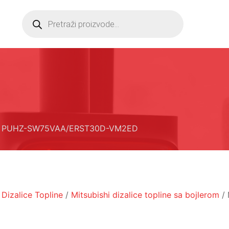
Products
search
an - PUHZ-SW75VAA/ERST30D-VM2ED
 Dizalice Topline
/
Mitsubishi dizalice topline sa bojlerom
/ 