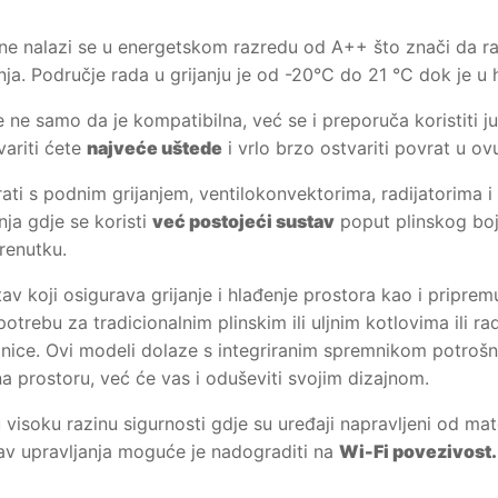
ine nalazi se u energetskom razredu od A++ što znači da radi
nja. Područje rada u grijanju je od -20°C do 21 °C dok je u
e ne samo da je kompatibilna, već se i preporuča koristiti j
variti ćete
najveće uštede
i vrlo brzo ostvariti povrat u ovu
rati s podnim grijanjem, ventilokonvektorima, radijatorim
nja gdje se koristi
već postojeći sustav
poput plinskog bojl
renutku.
stav koji osigurava grijanje i hlađenje prostora kao i pripr
otrebu za tradicionalnim plinskim ili uljnim kotlovima ili ra
inice. Ovi modeli dolaze s integriranim spremnikom potrošn
a prostoru, već će vas i oduševiti svojim dizajnom.
 visoku razinu sigurnosti gdje su uređaji napravljeni od m
v upravljanja moguće je nadograditi na
Wi-Fi povezivost.