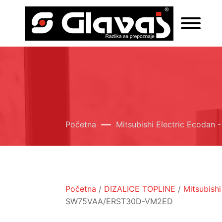
Početna
Mitsubishi Electric Ecod
Početna
/
DIZALICE TOPLINE
/
Mitsubishi
SW75VAA/ERST30D-VM2ED