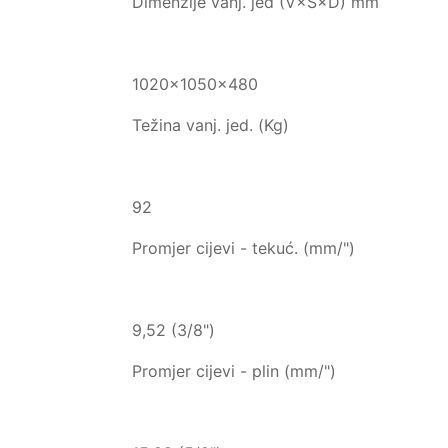
Dimenzije vanj. jed (V×Š×D) mm
1020×1050×480
Težina vanj. jed. (Kg)
92
Promjer cijevi - tekuć. (mm/")
9,52 (3/8")
Promjer cijevi - plin (mm/")