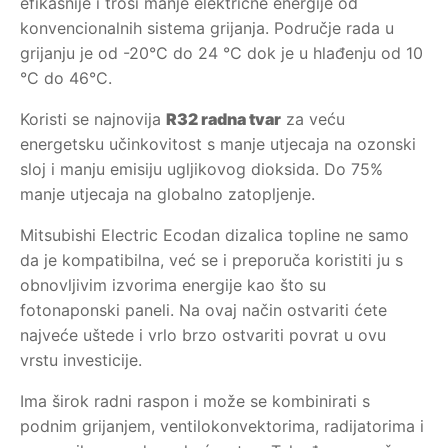
efikasnije i troši manje električne energije od
konvencionalnih sistema grijanja. Područje rada u
grijanju je od -20°C do 24 °C dok je u hlađenju od 10
°C do 46°C.
Koristi se najnovija
R32 radna tvar
za veću
energetsku učinkovitost s manje utjecaja na ozonski
sloj i manju emisiju ugljikovog dioksida. Do 75%
manje utjecaja na globalno zatopljenje.
Mitsubishi Electric Ecodan dizalica topline ne samo
da je kompatibilna, već se i preporuča koristiti ju s
obnovljivim izvorima energije kao što su
fotonaponski paneli. Na ovaj način ostvariti ćete
najveće uštede i vrlo brzo ostvariti povrat u ovu
vrstu investicije.
Ima širok radni raspon i može se kombinirati s
podnim grijanjem, ventilokonvektorima, radijatorima i