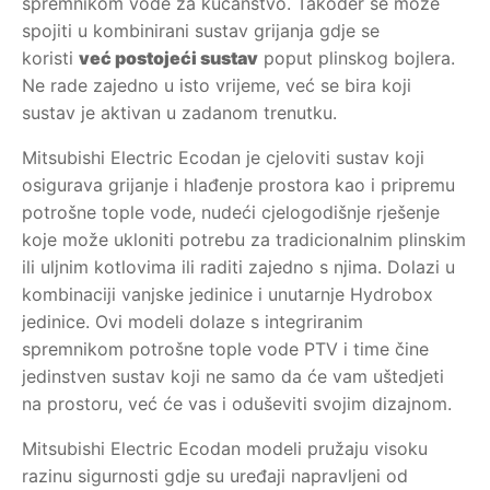
spremnikom vode za kućanstvo. Također se može
spojiti u kombinirani sustav grijanja gdje se
koristi
već postojeći sustav
poput plinskog bojlera.
Ne rade zajedno u isto vrijeme, već se bira koji
sustav je aktivan u zadanom trenutku.
Mitsubishi Electric Ecodan je cjeloviti sustav koji
osigurava grijanje i hlađenje prostora kao i pripremu
potrošne tople vode, nudeći cjelogodišnje rješenje
koje može ukloniti potrebu za tradicionalnim plinskim
ili uljnim kotlovima ili raditi zajedno s njima. Dolazi u
kombinaciji vanjske jedinice i unutarnje Hydrobox
jedinice. Ovi modeli dolaze s integriranim
spremnikom potrošne tople vode PTV i time čine
jedinstven sustav koji ne samo da će vam uštedjeti
na prostoru, već će vas i oduševiti svojim dizajnom.
Mitsubishi Electric Ecodan modeli pružaju visoku
razinu sigurnosti gdje su uređaji napravljeni od