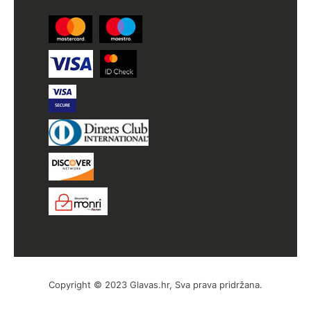
Copyright © 2023 Glavas.hr, Sva prava pridržana.
by Hyperion WordPress Hosting