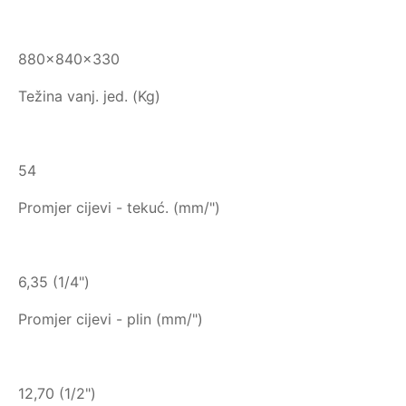
880×840×330
Težina vanj. jed. (Kg)
54
Promjer cijevi - tekuć. (mm/")
6,35 (1/4")
Promjer cijevi - plin (mm/")
12,70 (1/2")