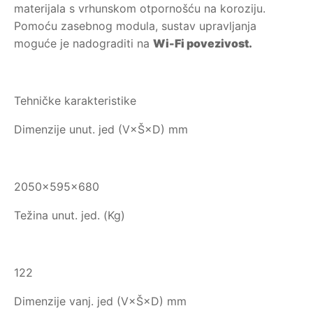
materijala s vrhunskom otpornošću na koroziju.
Pomoću zasebnog modula, sustav upravljanja
moguće je nadograditi na
Wi-Fi povezivost.
Tehničke karakteristike
Dimenzije unut. jed (V×Š×D) mm
2050×595×680
Težina unut. jed. (Kg)
122
Dimenzije vanj. jed (V×Š×D) mm