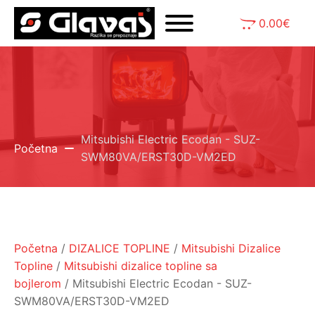
0.00
€
Mitsubishi Electric Ecodan - SUZ-
Početna
SWM80VA/ERST30D-VM2ED
Početna
/
DIZALICE TOPLINE
/
Mitsubishi Dizalice
Topline
/
Mitsubishi dizalice topline sa
bojlerom
/ Mitsubishi Electric Ecodan - SUZ-
SWM80VA/ERST30D-VM2ED