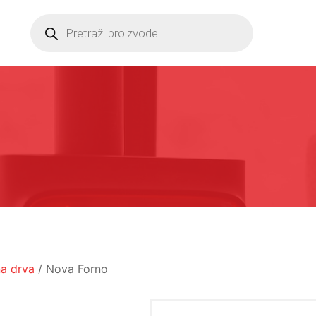
Products
search
na drva
/ Nova Forno