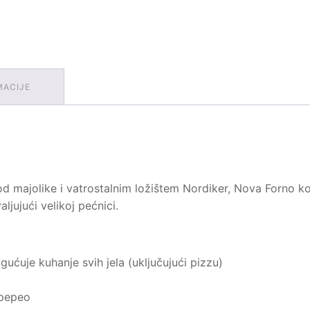
MACIJE
 majolike i vatrostalnim ložištem Nordiker, Nova Forno kom
ljujući velikoj pećnici.
ućuje kuhanje svih jela (uključujući pizzu)
 pepeo