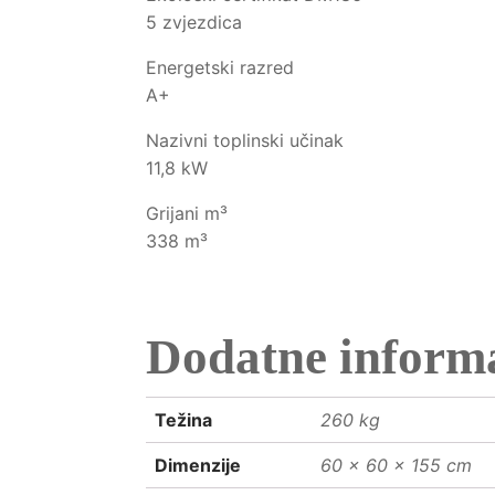
5 zvjezdica
Energetski razred
A+
Nazivni toplinski učinak
11,8 kW
Grijani m³
338 m³
Dodatne informa
Težina
260 kg
Dimenzije
60 × 60 × 155 cm