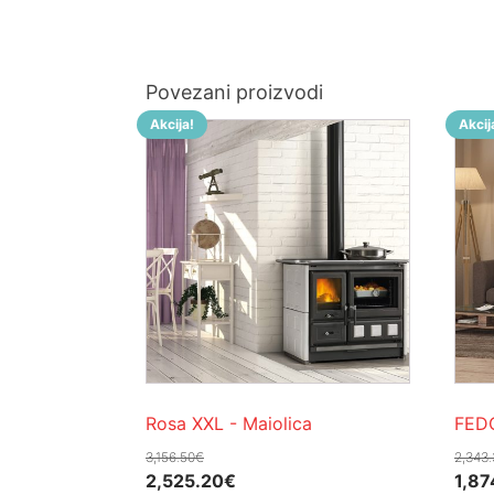
Povezani proizvodi
Akcija!
Akcij
Rosa XXL - Maiolica
FED
3,156.50
€
2,343.
Izvorna
Trenutna
Izvo
2,525.20
€
1,87