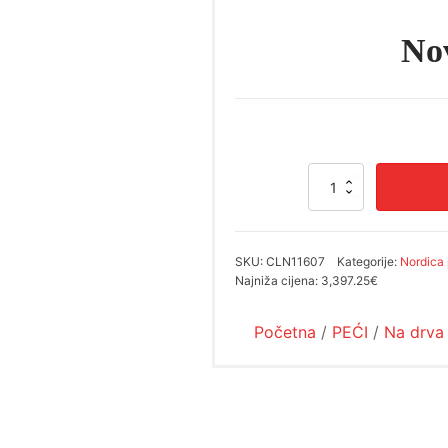
No
Nova
Forno
količina
SKU:
CLN11607
Kategorije:
Nordica 
Najniža cijena:
3,397.25€
Početna
/
PEĆI
/
Na drva