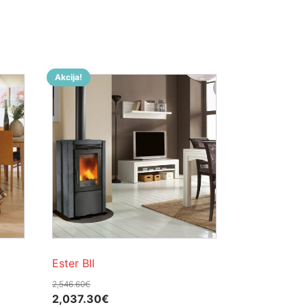
Akcija!
Ester BII
2,546.60
€
Izvorna
Trenutna
2,037.30
€