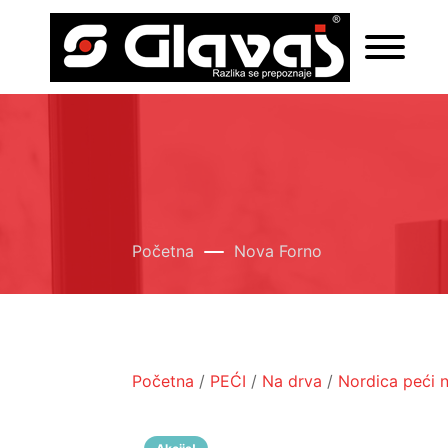
Početna
Nova Forno
Početna
/
PEĆI
/
Na drva
/
Nordica peći 