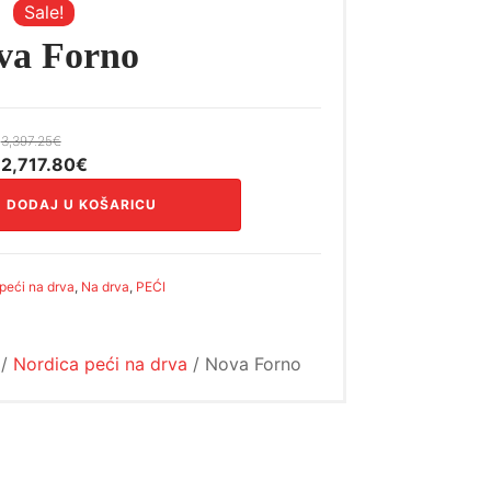
Sale!
va Forno
3,397.25
€
Izvorna
Trenutna
2,717.80
€
cijena
cijena
DODAJ U KOŠARICU
bila
je:
je:
2,717.80€.
3,397.25€.
peći na drva
,
Na drva
,
PEĆI
/
Nordica peći na drva
/ Nova Forno