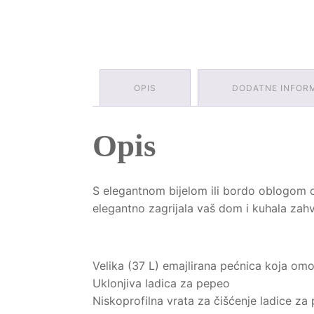
OPIS
DODATNE INFOR
Opis
S elegantnom bijelom ili bordo oblogom od
elegantno zagrijala vaš dom i kuhala zahva
Velika (37 L) emajlirana pećnica koja omog
Uklonjiva ladica za pepeo
Niskoprofilna vrata za čišćenje ladice za