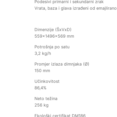
Podesivi primarni i sekundarni zrak
Vrata, baza i glava izrađeni od emajlirano
Dimenzije (ŠxVxD)
559x1496x569 mm
Potrošnja po satu
3,2 kg/h
Promjer izlaza dimnjaka (Ø)
150 mm
Učinkovitost
86,4%
Neto težina
256 kg
Ekološki certifikat DM186