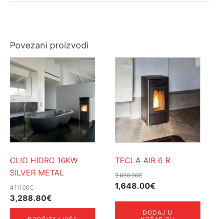
Povezani proizvodi
CLIO HIDRO 16KW
TECLA AIR 6 R
SILVER METAL
2,060.00
€
Izvorna
Trenutna
1,648.00
€
4,111.00
€
Izvorna
Trenutna
cijena
cijena
3,288.80
€
cijena
cijena
bila
je:
DODAJ U