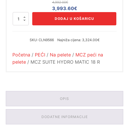
4,992.00
€
Izvorna
Trenutna
3,993.60
€
cijena
cijena
MCZ
DODAJ U KOŠARICU
bila
je:
SUITE
HYDRO
je:
3,993.60€.
MATIC
4,992.00€.
18
SKU:
CLN9566
Najniža cijena:
3,324.00€
R
količina
Početna
/
PEĆI
/
Na pelete
/
MCZ peći na
pelete
/ MCZ SUITE HYDRO MATIC 18 R
OPIS
DODATNE INFORMACIJE