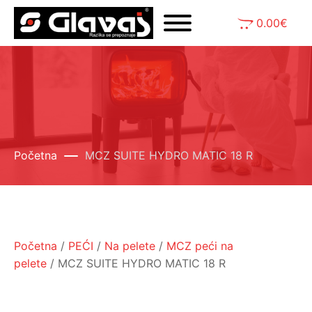
0.00
€
Početna
MCZ SUITE HYDRO MATIC 18 R
Početna
/
PEĆI
/
Na pelete
/
MCZ peći na
pelete
/ MCZ SUITE HYDRO MATIC 18 R