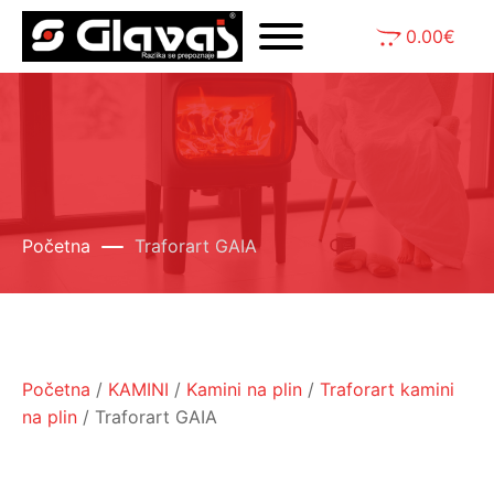
0.00
€
Početna
Traforart GAIA
Početna
/
KAMINI
/
Kamini na plin
/
Traforart kamini
na plin
/ Traforart GAIA