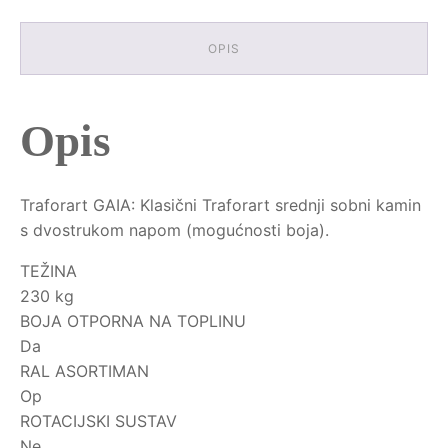
OPIS
Opis
Traforart GAIA: Klasični Traforart srednji sobni kamin
s dvostrukom napom (mogućnosti boja).
TEŽINA
230 kg
BOJA OTPORNA NA TOPLINU
Da
RAL ASORTIMAN
Op
ROTACIJSKI SUSTAV
Ne