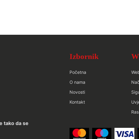
Izbornik
W
Početna
We
O nama
Nač
Novosti
Sig
Kontakt
Uvj
Ras
e tako da se