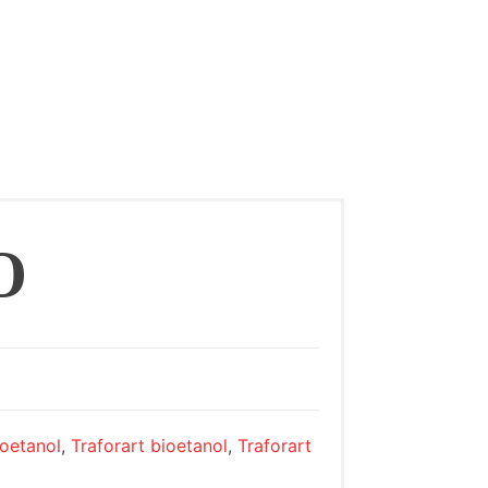
O
oetanol
,
Traforart bioetanol
,
Traforart