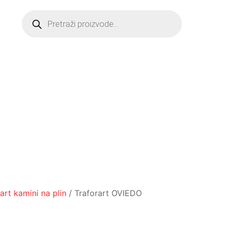
Products
search
art kamini na plin
/ Traforart OVIEDO