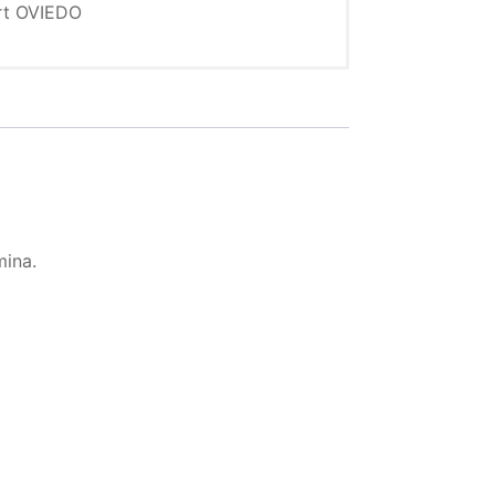
rt OVIEDO
mina.