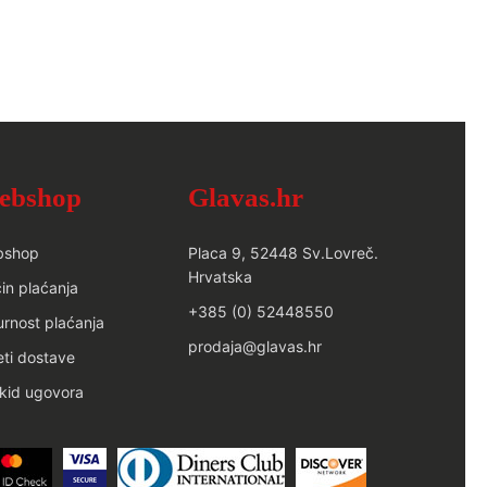
ebshop
Glavas.hr
bshop
Placa 9, 52448 Sv.Lovreč.
Hrvatska
in plaćanja
+385 (0) 52448550
urnost plaćanja
prodaja@glavas.hr
eti dostave
kid ugovora