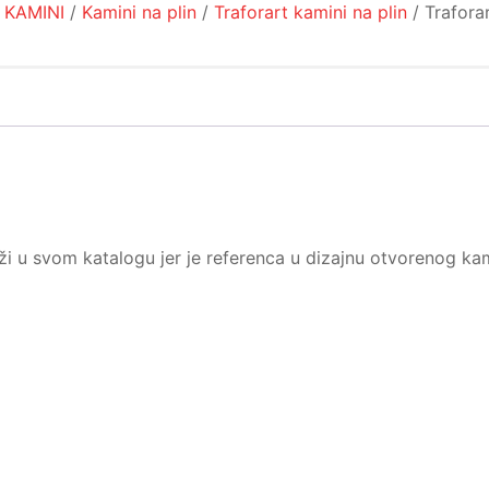
/
KAMINI
/
Kamini na plin
/
Traforart kamini na plin
/ Trafora
ži u svom katalogu jer je referenca u dizajnu otvorenog ka