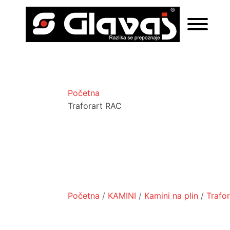
Početna
Traforart RAC
Početna
/
KAMINI
/
Kamini na plin
/
Trafor