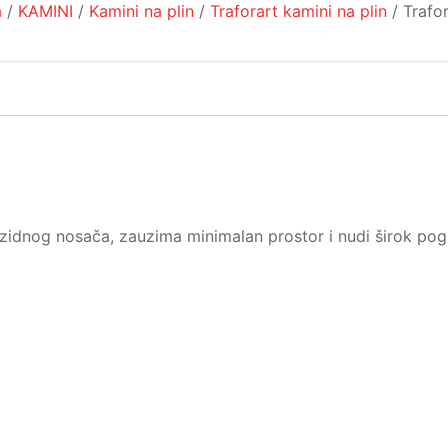
a
/
KAMINI
/
Kamini na plin
/
Traforart kamini na plin
/ Trafo
 zidnog nosača, zauzima minimalan prostor i nudi širok pog