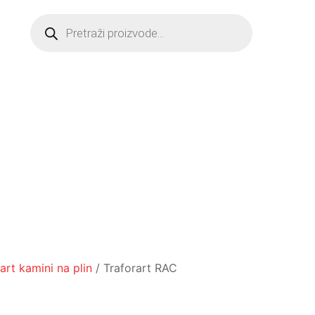
Products
search
art kamini na plin
/ Traforart RAC