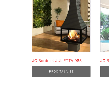
JC Bordelet JULIETTA 985
JC B
PROČITAJ VIŠE