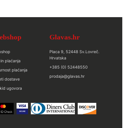
ebshop
Glavas.hr
bshop
Placa 9, 52448 Sv.Lovreč.
Hrvatska
in plaćanja
+385 (0) 52448550
urnost plaćanja
prodaja@glavas.hr
eti dostave
kid ugovora