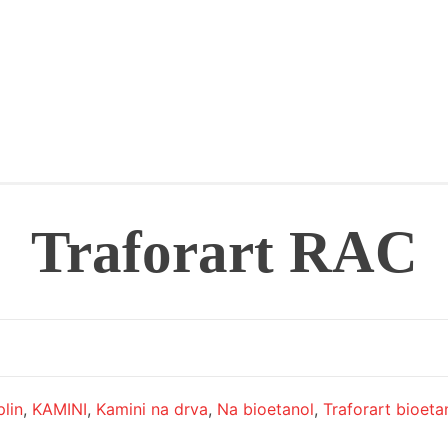
Traforart RAC
plin
,
KAMINI
,
Kamini na drva
,
Na bioetanol
,
Traforart bioeta