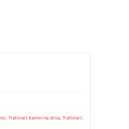
nol
,
Traforart kamin na drva
,
Traforart