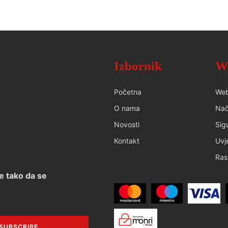
Izbornik
W
Početna
We
O nama
Nač
Novosti
Sig
Kontakt
Uvj
Ras
e tako da se
SUBSCRIBE