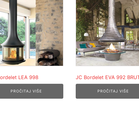
ordelet LEA 998
JC Bordelet EVA 992 BRU
PROČITAJ VIŠE
PROČITAJ VIŠE