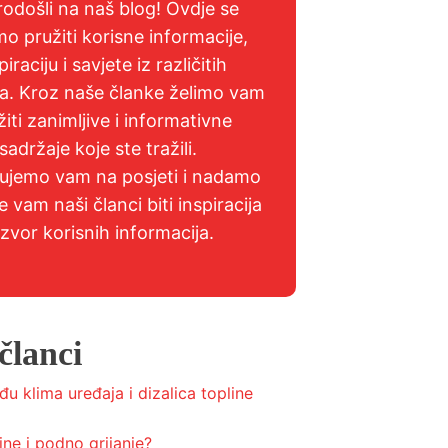
odošli na naš blog! Ovdje se
mo pružiti korisne informacije,
piraciju i savjete iz različitih
a. Kroz naše članke želimo vam
žiti zanimljive i informativne
sadržaje koje ste tražili.
jujemo vam na posjeti i nadamo
e vam naši članci biti inspiracija
 izvor korisnih informacija.
članci
đu klima uređaja i dizalica topline
ine i podno grijanje?