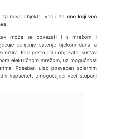
o za nove objekte, već i za
one koji već
ave
.
ustav može se povezati i s mrežom i
ućuje punjenje baterije tijekom dana, a
imizira. Kod postojećih objekata, sustav
ćnom električnom mrežom, uz mogućnost
terima. Poseban ulaz posvećen solarnim
ni kapacitet, omogućujući veći stupanj