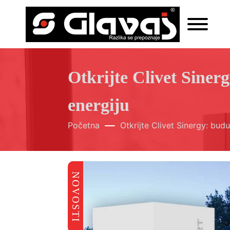
Otkrijte Clivet Sine
energiju
Početna
Otkrijte Clivet Sinergy: bu
NOVOSTI