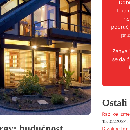
Dobr
trudi
ins
područj
pru
Zahval
se da ć
i
Ostali 
Razlike izme
15.02.2024.
ergy: budućnost
Dizalice topl