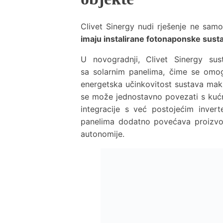
Clivet Sinergy nudi rješenje ne sam
imaju instalirane fotonaponske sust
U novogradnji, Clivet Sinergy s
sa solarnim panelima, čime se omog
energetska učinkovitost sustava maks
se može jednostavno povezati s ku
integracije s već postojećim inver
panelima dodatno povećava proizvod
autonomije.