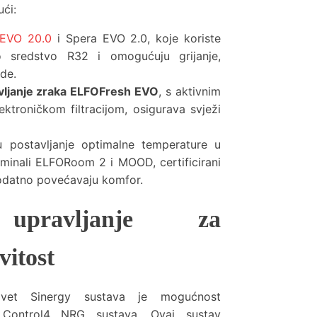
ući:
 EVO 20.0
i Spera EVO 2.0, koje koriste
no sredstvo R32 i omogućuju grijanje,
de.
avljanje zraka ELFOFresh EVO
, s aktivnim
ktroničkom filtracijom, osigurava svježi
postavljanje optimalne temperature u
terminali ELFORoom 2 i MOOD, certificirani
odatno povećavaju komfor.
o upravljanje za
itost
ivet Sinergy sustava je mogućnost
m Control4 NRG sustava. Ovaj sustav