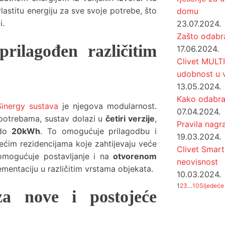
lastitu energiju za sve svoje potrebe, što
domu
i.
23.07.2024.
Zašto odabra
rilagođen različitim
17.06.2024.
Clivet MULTIS
udobnost u
13.05.2024.
Kako odabrat
Sinergy sustava
je njegova modularnost.
07.04.2024.
 potrebama, sustav dolazi u
četiri verzije
,
Pravila nagr
do
20kWh
. To omogućuje prilagodbu i
19.03.2024.
ećim rezidencijama koje zahtijevaju veće
Clivet Smart
n omogućuje postavljanje i na
otvorenom
neovisnost
mentaciju u različitim vrstama objekata.
10.03.2024.
1
2
3
…
10
Sljedeće
za nove i postojeće