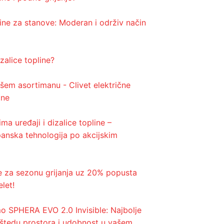
line za stanove: Moderan i održiv način
zalice topline?
šem asortimanu - Clivet električne
ine
ima uređaji i dizalice topline –
anska tehnologija po akcijskim
e za sezonu grijanja uz 20% popusta
let!
o SPHERA EVO 2.0 Invisible: Najbolje
uštedu prostora i udobnost u vašem