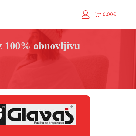
0.00
€
uz 100% obnovljivu