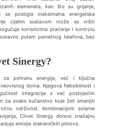
ezanih elemenata, kao što su grijanje,
 bi se postigla maksimalna energetska
anje cijelim sustavom može se vršiti
mogućuje korisnicima praćenje i kontrolu
dnostavno putem pametnog telefona, bez
vet Sinergy?
e za pohranu energije, već i ključna
neovisnog doma. Njegova fleksibilnost i
gućnost integracije s već postojećim
em za svako kućanstvo koje želi smanjiti
oročnu održivost. Kombinacijom solarne
avljanja, Clivet Sinergy donosi značajnu
anjuje emisije stakleničkih plinova.