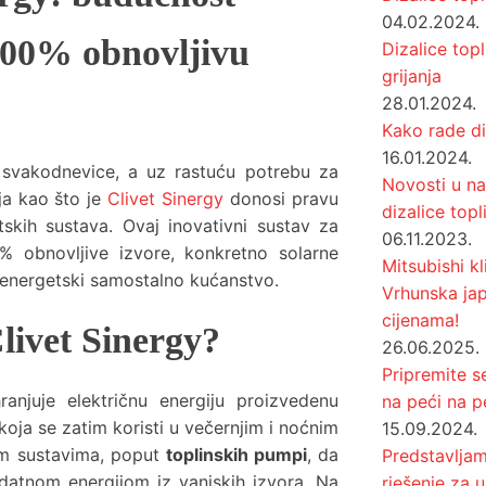
04.02.2024.
100% obnovljivu
Dizalice top
grijanja
28.01.2024.
Kako rade di
16.01.2024.
 svakodnevice, a uz rastuću potrebu za
Novosti u na
ja kao što je
Clivet Sinergy
donosi pravu
dizalice topl
tskih sustava. Ovaj inovativni sustav za
06.11.2023.
% obnovljive izvore, konkretno solarne
Mitsubishi kl
energetski samostalno kućanstvo.
Vrhunska jap
cijenama!
livet Sinergy?
26.06.2025.
Pripremite s
ranjuje električnu energiju proizvedenu
na peći na pe
koja se zatim koristi u večernjim i noćnim
15.09.2024.
im sustavima, poput
toplinskih pumpi
, da
Predstavljam
atnom energijom iz vanjskih izvora. Na
rješenje za 