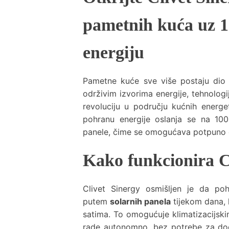
pametnih kuća uz 
energiju
Pametne kuće sve više postaju dio
održivim izvorima energije, tehnologi
revoluciju u području kućnih energe
pohranu energije oslanja se na 100
panele, čime se omogućava potpuno 
Kako funkcionira C
Clivet Sinergy osmišljen je da poh
putem
solarnih panela
tijekom dana, 
satima. To omogućuje klimatizacijsk
rade autonomno, bez potrebe za dod