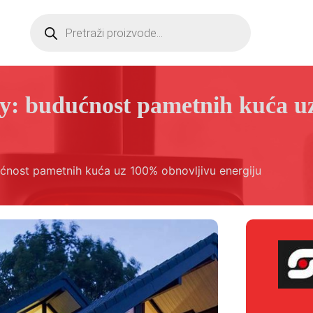
Products
search
rgy: budućnost pametnih kuća 
dućnost pametnih kuća uz 100% obnovljivu energiju