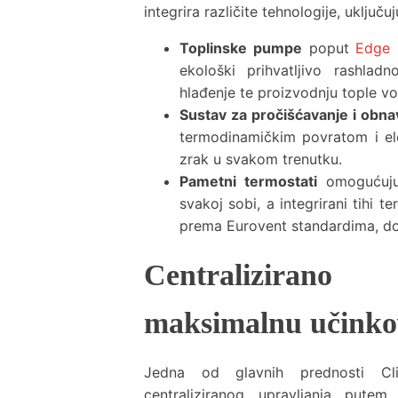
integrira različite tehnologije, uključuj
Toplinske pumpe
poput
Edge
ekološki prihvatljivo rashlad
hlađenje te proizvodnju tople vo
Sustav za pročišćavanje i obn
termodinamičkim povratom i ele
zrak u svakom trenutku.
Pametni termostati
omogućuju 
svakoj sobi, a integrirani tihi 
prema Eurovent standardima, d
Centraliziran
maksimalnu učinkov
Jedna od glavnih prednosti Cl
centraliziranog upravljanja pute