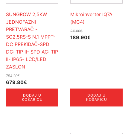
SUNGROW 2,5KW
Mikroinverter IQ7A
JEDNOFAZNI
(MC4)
PRETVARAČ -
211.00
€
SG2.5RS-S N.1 MPPT-
Izvorna
Trenutna
189.90
€
DC PREKIDAČ-SPD
cijena
cijena
DC: TIP II- SPD AC: TIP
bila
je:
II- IP65- LCD/LED
je:
189.90€.
ZASLON
211.00€.
754.20
€
Izvorna
Trenutna
679.80
€
cijena
cijena
DODAJ U
DODAJ U
bila
je:
KOŠARICU
KOŠARICU
je:
679.80€.
754.20€.