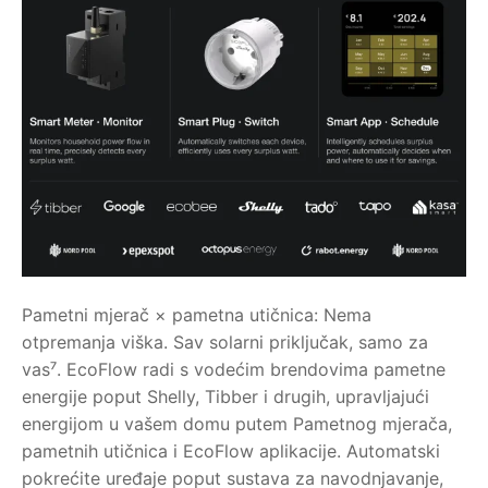
Pametni mjerač × pametna utičnica: Nema
otpremanja viška. Sav solarni priključak, samo za
vas⁷. EcoFlow radi s vodećim brendovima pametne
energije poput Shelly, Tibber i drugih, upravljajući
energijom u vašem domu putem Pametnog mjerača,
pametnih utičnica i EcoFlow aplikacije. Automatski
pokrećite uređaje poput sustava za navodnjavanje,