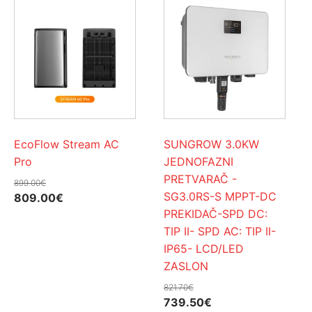
EcoFlow Stream AC
SUNGROW 3.0KW
Pro
JEDNOFAZNI
PRETVARAČ -
899.00
€
SG3.0RS-S MPPT-DC
Izvorna
Trenutna
809.00
€
PREKIDAČ-SPD DC:
cijena
cijena
TIP II- SPD AC: TIP II-
bila
je:
IP65- LCD/LED
je:
809.00€.
ZASLON
899.00€.
821.70
€
Izvorna
Trenutna
739.50
€