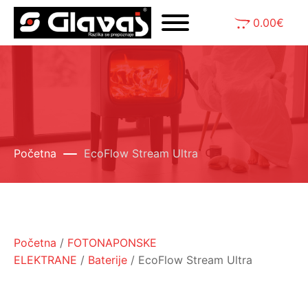
0.00
€
Početna
EcoFlow Stream Ultra
Početna
/
FOTONAPONSKE
ELEKTRANE
/
Baterije
/ EcoFlow Stream Ultra