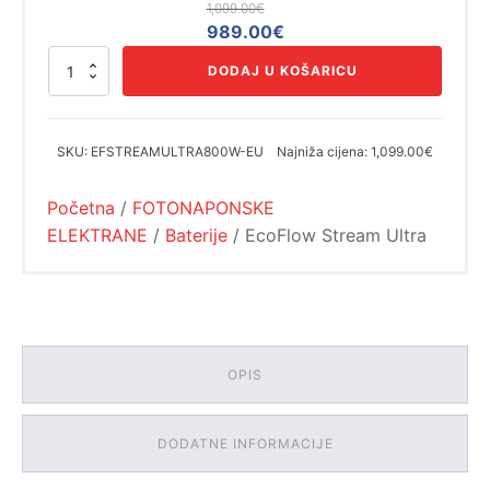
1,099.00
€
Izvorna
Trenutna
989.00
€
cijena
cijena
EcoFlow
DODAJ U KOŠARICU
bila
je:
Stream
Ultra
je:
989.00€.
količina
1,099.00€.
SKU:
EFSTREAMULTRA800W-EU
Najniža cijena:
1,099.00€
Početna
/
FOTONAPONSKE
ELEKTRANE
/
Baterije
/ EcoFlow Stream Ultra
OPIS
DODATNE INFORMACIJE