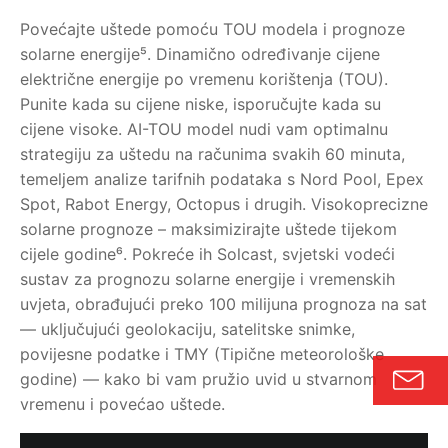
Povećajte uštede pomoću TOU modela i prognoze
solarne energije⁵. Dinamično određivanje cijene
električne energije po vremenu korištenja (TOU).
Punite kada su cijene niske, isporučujte kada su
cijene visoke. AI-TOU model nudi vam optimalnu
strategiju za uštedu na računima svakih 60 minuta,
temeljem analize tarifnih podataka s Nord Pool, Epex
Spot, Rabot Energy, Octopus i drugih. Visokoprecizne
solarne prognoze – maksimizirajte uštede tijekom
cijele godine⁶. Pokreće ih Solcast, svjetski vodeći
sustav za prognozu solarne energije i vremenskih
uvjeta, obrađujući preko 100 milijuna prognoza na sat
— uključujući geolokaciju, satelitske snimke,
povijesne podatke i TMY (Tipične meteorološke
godine) — kako bi vam pružio uvid u stvarnom
vremenu i povećao uštede.