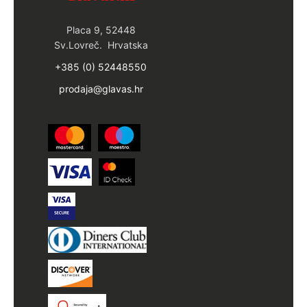
Placa 9, 52448
Sv.Lovreč. Hrvatska
+385 (0) 52448550
prodaja@glavas.hr