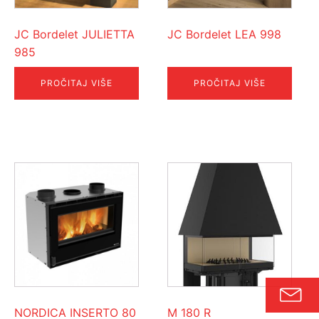
JC Bordelet JULIETTA
JC Bordelet LEA 998
985
PROČITAJ VIŠE
PROČITAJ VIŠE
NORDICA INSERTO 80
M 180 R