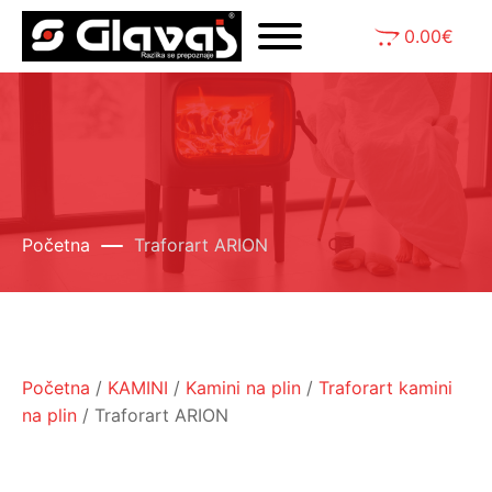
0.00
€
Početna
Traforart ARION
Početna
/
KAMINI
/
Kamini na plin
/
Traforart kamini
na plin
/ Traforart ARION