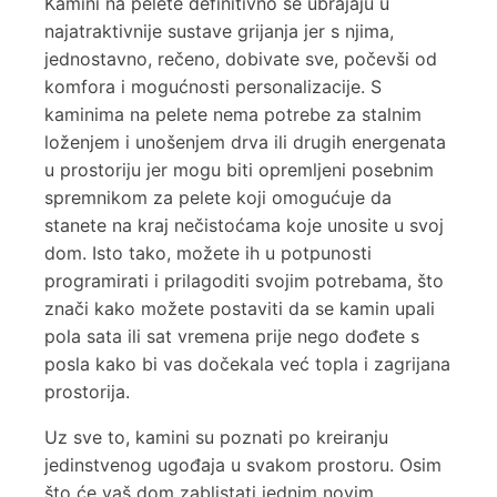
Kamini na pelete definitivno se ubrajaju u
najatraktivnije sustave grijanja jer s njima,
jednostavno, rečeno, dobivate sve, počevši od
komfora i mogućnosti personalizacije. S
kaminima na pelete nema potrebe za stalnim
loženjem i unošenjem drva ili drugih energenata
u prostoriju jer mogu biti opremljeni posebnim
spremnikom za pelete koji omogućuje da
stanete na kraj nečistoćama koje unosite u svoj
dom. Isto tako, možete ih u potpunosti
programirati i prilagoditi svojim potrebama, što
znači kako možete postaviti da se kamin upali
pola sata ili sat vremena prije nego dođete s
posla kako bi vas dočekala već topla i zagrijana
prostorija.
Uz sve to, kamini su poznati po kreiranju
jedinstvenog ugođaja u svakom prostoru. Osim
što će vaš dom zablistati jednim novim,